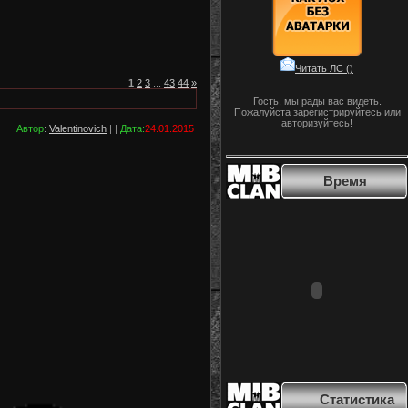
Читать ЛС (
)
1
2
3
...
43
44
»
Гость, мы рады вас видеть.
Пожалуйста зарегистрируйтесь или
авторизуйтесь!
Автор
:
Valentinovich
| |
Дата:
24.01.2015
Время
Статистика