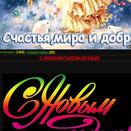
осмотров:
[
1362
]
|
Комментарии:
[
(0)
]
С НОВЫМ ГОДОМ ДРУЗЬЯ!