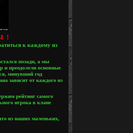
цы
!
ратиться к каждому из
стался позади, а мы
ар и преодолели основные
тся, минувший год
ана зависит от каждого из
держим рейтинг самого
ного игрока в клане
что из наших маленьких,