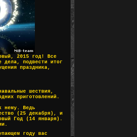
овый, 2015 год! Все
е дела, подвести итог
ущения праздника,
навальные шествия,
одних приготовлений.
к нему. Ведь
ество (25 декабря), и
овый Год (14 января).
ми.
упающем году вас