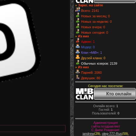
Зарег. на сайте
»
Всего: 2141
Новых за месяц: 0
Новых за неделю: 0
Новых вчера: 0
Новых сегодня: 0
Из них
»
Админ: 1
Модер: 0
Клан =MiB=: 1
Друзей клана: 0
Обычных юзеров: 2139
Из них
»
Парней: 2060
Девушек: 80
Сегодня нас посетили:
Кто онлайн
Онлайн всего:
1
Гостей:
1
Пользователей:
0
Администрация
сайта поздравляет
С Днем Рождения:
iandrew
(29)
,
oleg-777-Rus
(59)
,