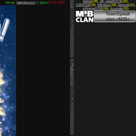
Admin
(28)
,
pff_rapeROCK
(30)
,
Автор
:
Valentinovich
| |
Дата:
07.01.2015
C[R]OSS
(29)
,
Nikolaus
(28)
,
Apostal
(32)
,
eXtreme5783
(26)
,
Azazello
(35)
TeamSpeak
clan =MiB=