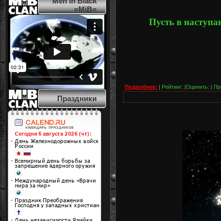
Men In Black
=MiB=
Пусть в наступаю
Подробнее:
|
Рейтинг:
|
Оценить:
|
Пр
Праздники