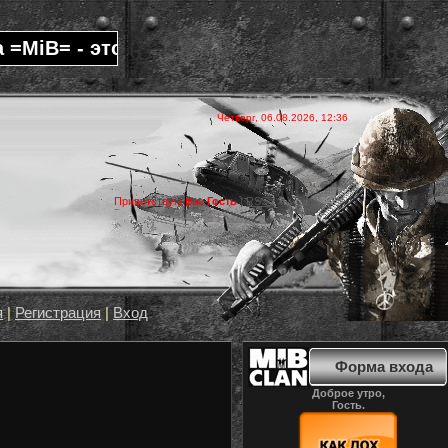
MiB= - это один из самых известных, дисци
Четверг, 06.08.2026, 12:36
Приветствую Вас
Гость
|
RSS
я
|
Регистрация
|
Вход
Форма входа
Доброе утро,
Гость.