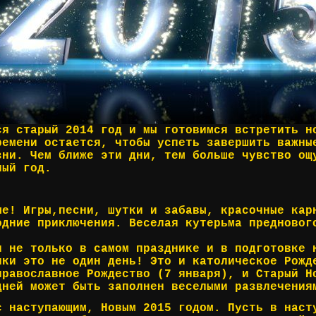
ся старый 2014 год и мы готовимся встретить н
ремени остается, чтобы успеть завершить важны
зни. Чем ближе эти дни, тем больше чувство ощ
лый год.
ые! Игры,песни, шутки и забавы, красочные кар
одние приключения. Веселая кутерьма предновог
я не только в самом празднике и в подготовке 
ики это не один день! Это и католическое Рожд
православное Рождество (7 января), и Старый Н
дней может быть заполнен веселыми развлечения
с наступающим, Новым 2015 годом. Пусть в наст