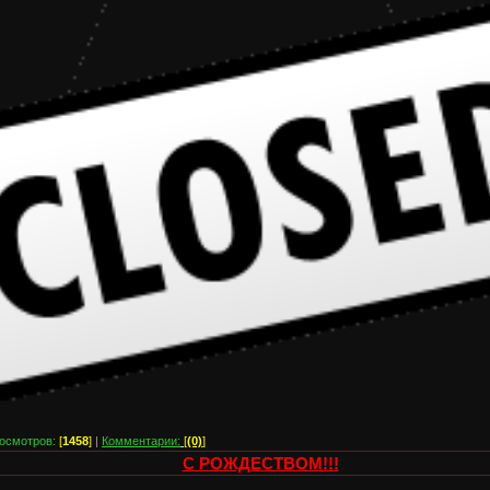
осмотров:
[
1458
]
|
Комментарии:
[
(0)
]
С РОЖДЕСТВОМ!!!