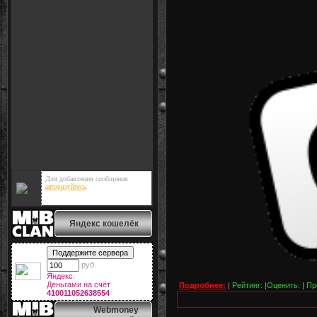
Для добавления сообщения
.
авторизуйтесь
Яндекс кошелёк
руб.
Яндекс.
Деньгами на счёт
Подробнее:
|
Рейтинг:
|
Оценить:
|
Пр
410011052638554
Webmoney