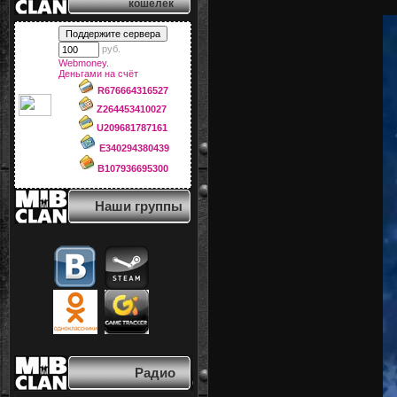
кошелёк
руб.
Webmoney.
Деньгами на счёт
R676664316527
Z264453410027
U209681787161
E340294380439
B107936695300
Наши группы
Радио