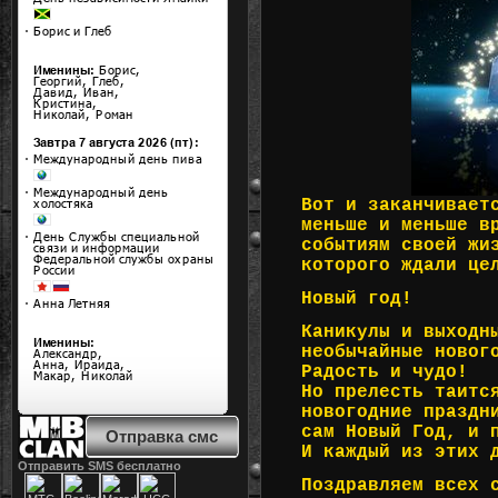
Вот и заканчивает
меньше и меньше в
событиям своей жи
которого ждали це
Новый год!
Каникулы и выходн
необычайные новог
Радость и чудо!
Но прелесть таитс
новогодние праздн
сам Новый Год, и 
Отправка смс
И каждый из этих 
Отправить SMS бесплатно
Поздравляем всех 