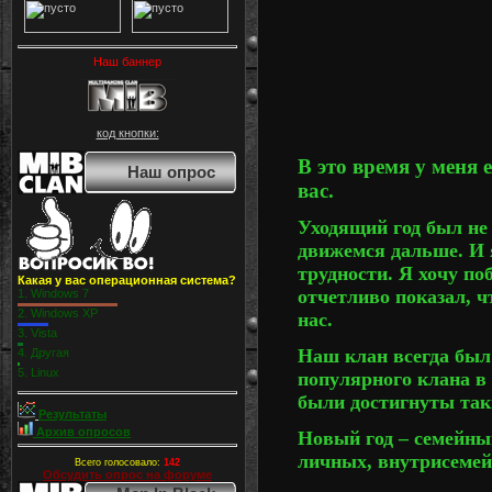
Наш баннер
код кнопки:
В это время у меня 
Наш опрос
вас.
Уходящий год был не
движемся дальше. И я
трудности. Я хочу по
Какая у вас операционная система?
отчетливо показал, ч
1.
Windows 7
2.
Windows XP
нас.
3.
Vista
Наш клан всегда был
4.
Другая
5.
Linux
популярного клана в
были достигнуты так
Результаты
Архив опросов
Новый год – семейны
личных, внутрисемей
Всего голосовало:
142
Обсудить опрос на форуме