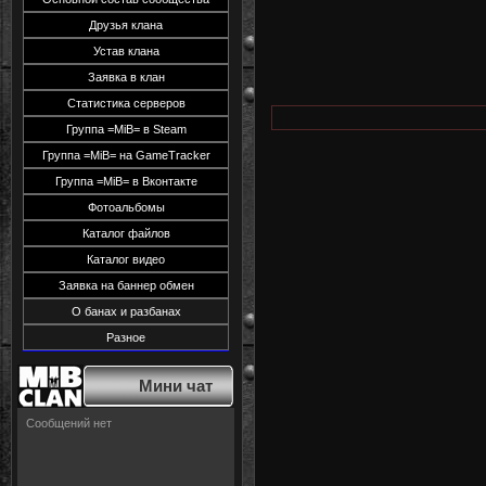
Друзья клана
Устав клана
Заявка в клан
Статистика серверов
Группа =MiB= в Steam
Группа =MiB= на GameTracker
Группа =MiB= в Вконтакте
Фотоальбомы
Каталог файлов
Каталог видео
Заявка на баннер обмен
О банах и разбанах
Разное
Мини чат